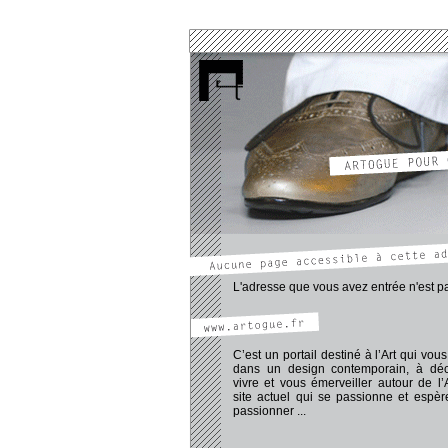
www.pechadre-thomas.artogue.fr
www.atelier.artogue.fr
www.aymeric-dominique.artogue.fr
www.dailly-marc.artogue.fr
www.girard-adeline.artogue.fr
www.moncorge-vincent.artogue.fr
www.mota.artogue.fr
www.protti-romain.artogue.fr
www.rassat-virginie.artogue.fr
www.sarpedon-laurent.artogue.fr
www.slobo.artogue.fr
www.artogue.fr/galerie/galerie.htm
www.artogue.fr/blog_tog/blogArt.htm
www.artogue.fr/forumMembres/forumMemb
L'adresse que vous avez entrée n'est pa
C’est un portail destiné à l’Art qui vous 
dans un design contemporain, à déco
vivre et vous émerveiller autour de l’
site actuel qui se passionne et espè
passionner ...